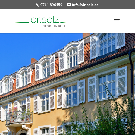
0761 896450
info@dr-selz.de